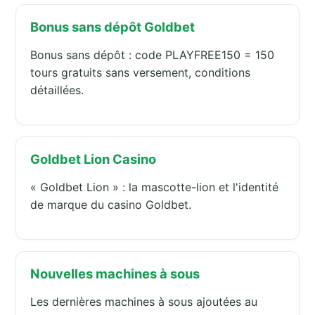
Bonus sans dépôt Goldbet
Bonus sans dépôt : code PLAYFREE150 = 150
tours gratuits sans versement, conditions
détaillées.
Goldbet Lion Casino
« Goldbet Lion » : la mascotte-lion et l'identité
de marque du casino Goldbet.
Nouvelles machines à sous
Les dernières machines à sous ajoutées au