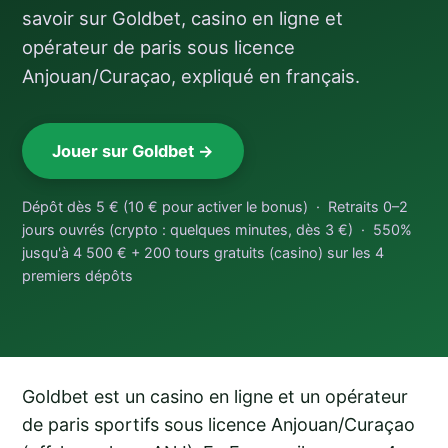
savoir sur Goldbet, casino en ligne et
opérateur de paris sous licence
Anjouan/Curaçao, expliqué en français.
Jouer sur Goldbet →
Dépôt dès 5 € (10 € pour activer le bonus) · Retraits 0–2
jours ouvrés (crypto : quelques minutes, dès 3 €) · 550%
jusqu'à 4 500 € + 200 tours gratuits (casino) sur les 4
premiers dépôts
Goldbet est un casino en ligne et un opérateur
de paris sportifs sous licence Anjouan/Curaçao