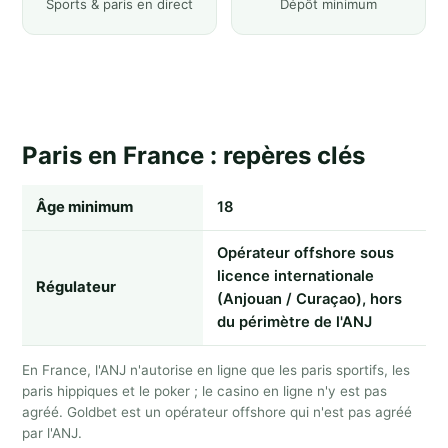
Sports & paris en direct
Dépôt minimum
Paris en France : repères clés
Âge minimum
18
Opérateur offshore sous
licence internationale
Régulateur
(Anjouan / Curaçao), hors
du périmètre de l'ANJ
En France, l'ANJ n'autorise en ligne que les paris sportifs, les
paris hippiques et le poker ; le casino en ligne n'y est pas
agréé. Goldbet est un opérateur offshore qui n'est pas agréé
par l'ANJ.