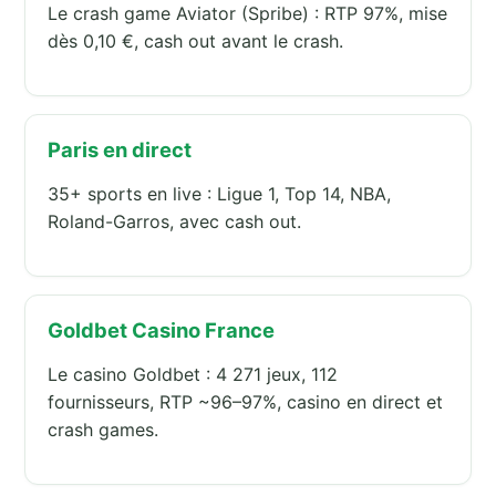
Le crash game Aviator (Spribe) : RTP 97%, mise
dès 0,10 €, cash out avant le crash.
Paris en direct
35+ sports en live : Ligue 1, Top 14, NBA,
Roland-Garros, avec cash out.
Goldbet Casino France
Le casino Goldbet : 4 271 jeux, 112
fournisseurs, RTP ~96–97%, casino en direct et
crash games.