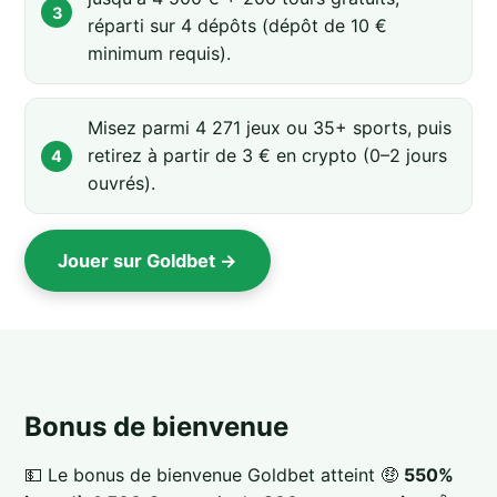
réparti sur 4 dépôts (dépôt de 10 €
minimum requis).
Misez parmi 4 271 jeux ou 35+ sports, puis
retirez à partir de 3 € en crypto (0–2 jours
ouvrés).
Jouer sur Goldbet →
Bonus de bienvenue
💵 Le bonus de bienvenue Goldbet atteint 🤑
550%