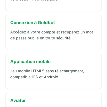
Connexion à Goldbet
Accédez à votre compte et récupérez un mot
de passe oublié en toute sécurité.
Application mobile
Jeu mobile HTML5 sans téléchargement,
compatible iOS et Android.
Aviator